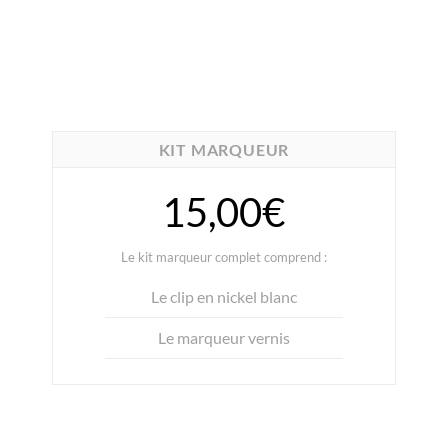
KIT MARQUEUR
15,00€
Le kit marqueur complet comprend :
Le clip en nickel blanc
Le marqueur vernis