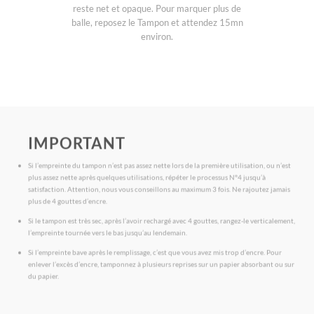
reste net et opaque. Pour marquer plus de
balle, reposez le Tampon et attendez 15mn
environ.
IMPORTANT
Si l’empreinte du tampon n’est pas assez nette lors de la première utilisation, ou n’est
plus assez nette après quelques utilisations, répéter le processus N°4 jusqu’à
satisfaction. Attention, nous vous conseillons au maximum 3 fois. Ne rajoutez jamais
plus de 4 gouttes d’encre.
Si le tampon est très sec, après l’avoir rechargé avec 4 gouttes, rangez-le verticalement,
l’empreinte tournée vers le bas jusqu’au lendemain.
Si l’empreinte bave après le remplissage, c’est que vous avez mis trop d’encre. Pour
enlever l’excès d’encre, tamponnez à plusieurs reprises sur un papier absorbant ou sur
du papier.