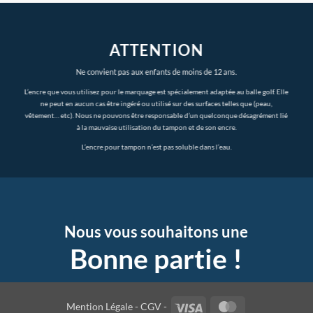
ATTENTION
Ne convient pas aux enfants de moins de 12 ans.
L’encre que vous utilisez pour le marquage est spécialement adaptée au balle golf. Elle
ne peut en aucun cas être ingéré ou utilisé sur des surfaces telles que (peau,
vêtement… etc). Nous ne pouvons être responsable d’un quelconque désagrément lié
à la mauvaise utilisation du tampon et de son encre.
L’encre pour tampon n’est pas soluble dans l’eau.
Nous vous souhaitons une
Bonne partie !
Visa
MasterCard
Mention Légale -
CGV -