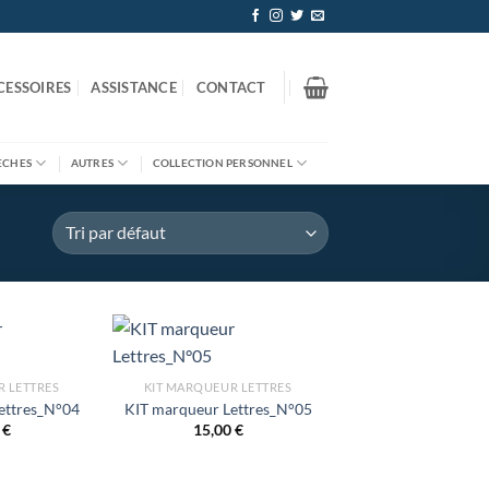
CESSOIRES
ASSISTANCE
CONTACT
ÈCHES
AUTRES
COLLECTION PERSONNEL
R LETTRES
KIT MARQUEUR LETTRES
ettres_N°04
KIT marqueur Lettres_N°05
0
€
15,00
€