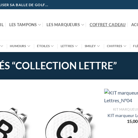
ER SA BALLE DE GOLF...
IL
LES TAMPONS
LES MARQUEURS
COFFRET CADEAU
AC
HUMOURS
ÉTOILES
LETTRES
SMILEY
CHIFFRES
FL
ÉS “COLLECTION LETTRE”
KIT MARQUEU
KIT marqueur L
15,0