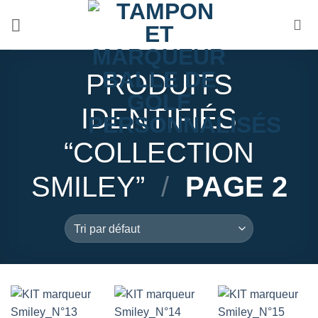
Passer
au
contenu
PRODUITS
IDENTIFIÉS
“COLLECTION
SMILEY”
/
PAGE 2