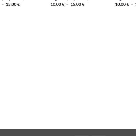
Plage
Plage
–
15,00
€
10,00
€
–
15,00
€
10,00
€
–
de
de
prix :
prix :
10,00 €
10,00 €
à
à
15,00 €
15,00 €