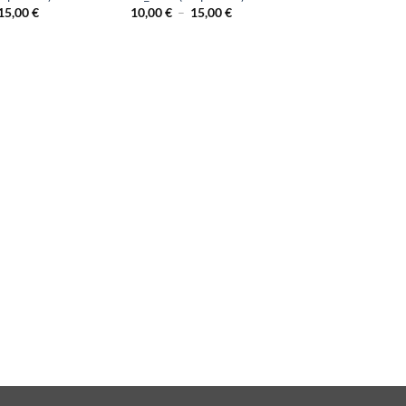
Plage
Plage
15,00
€
10,00
€
–
15,00
€
de
de
prix :
prix :
10,00 €
10,00 €
à
à
15,00 €
15,00 €