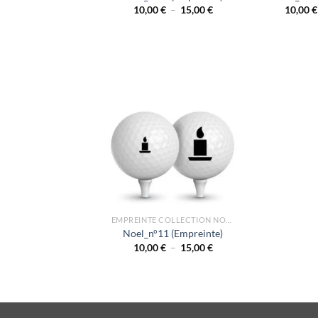
Plage
10,00
€
–
15,00
€
10,00
€
de
prix :
10,00 €
à
15,00 €
EMPREINTE COLLECTION NOEL
Noel_n°11 (Empreinte)
Plage
10,00
€
–
15,00
€
de
prix :
10,00 €
à
15,00 €