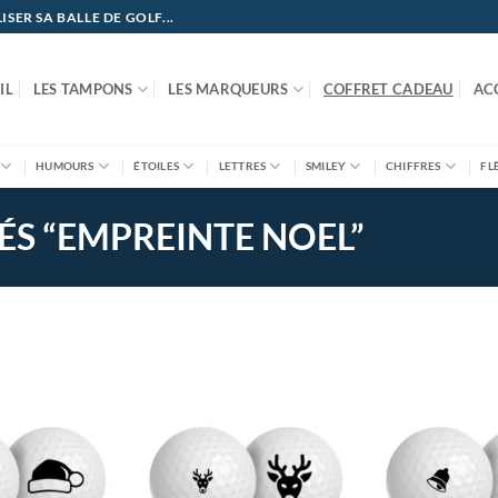
ER SA BALLE DE GOLF...
IL
LES TAMPONS
LES MARQUEURS
COFFRET CADEAU
AC
HUMOURS
ÉTOILES
LETTRES
SMILEY
CHIFFRES
FL
ÉS “EMPREINTE NOEL”