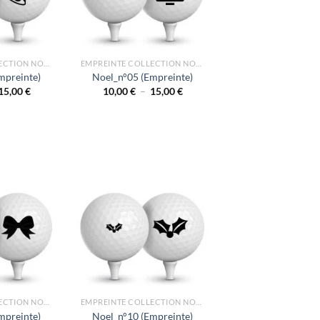
EMPREINTE COLLECTION NOEL
EMPREINTE COLLECTION NOEL
mpreinte)
Noel_n°05 (Empreinte)
Plage
Plage
15,00
€
10,00
€
–
15,00
€
de
de
prix :
prix :
10,00 €
10,00 €
à
à
15,00 €
15,00 €
EMPREINTE COLLECTION NOEL
EMPREINTE COLLECTION NOEL
mpreinte)
Noel_n°10 (Empreinte)