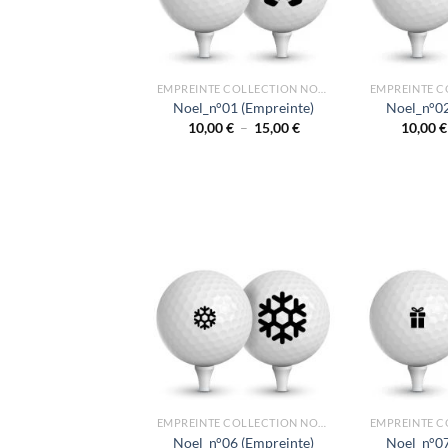
EMPREINTE COLLECTION NOEL
Noel_n°01 (Empreinte)
Noel_n°02
Plage
10,00
€
–
15,00
€
10,00
€
de
prix :
10,00 €
à
15,00 €
EMPREINTE COLLECTION NOEL
Noel_n°06 (Empreinte)
Noel_n°07