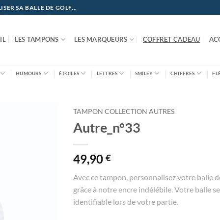
ER SA BALLE DE GOLF...
IL
LES TAMPONS
LES MARQUEURS
COFFRET CADEAU
AC
HUMOURS
ÉTOILES
LETTRES
SMILEY
CHIFFRES
FL
TAMPON COLLECTION AUTRES
Autre_n°33
49,90
€
Avec ce tampon, personnalisez votre balle d
grâce à notre encre indélébile. Votre balle se
identifiable lors de votre partie.