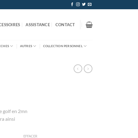
CESSOIRES
ASSISTANCE
CONTACT
ÈCHES
AUTRES
COLLECTION PERSONNEL
e golf en 2mn
ra ainsi
EFFACER