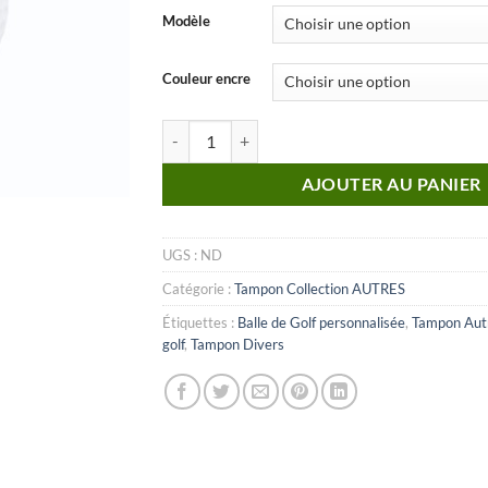
Modèle
Couleur encre
quantité de Autre_n°33
AJOUTER AU PANIER
UGS :
ND
Catégorie :
Tampon Collection AUTRES
Étiquettes :
Balle de Golf personnalisée
,
Tampon Aut
golf
,
Tampon Divers