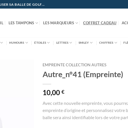
ER SA BALLE DE GOLF...
IL
LES TAMPONS
LES MARQUEURS
COFFRET CADEAU
AC
HUMOURS
ÉTOILES
LETTRES
SMILEY
CHIFFRES
FL
EMPREINTE COLLECTION AUTRES
Autre_n°41 (Empreinte)
10,00
€
Avec cette nouvelle empreinte, vous pourre
empreinte d’origine et personnalisez votre ba
balle sera ainsi identifiable lors de votre part