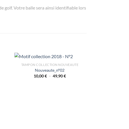
golf. Votre balle sera ainsi identifiable lors
TAMPON COLLECTION NOUVEAUTE
Nouveaute_n°02
Plage
10,00
€
–
49,90
€
de
prix :
10,00 €
à
49,90 €