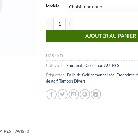
Modèle
quantité de Autre_n°41 (Empreinte)
AJOUTER AU PANIER
UGS :
ND
Catégorie :
Empreinte Collection AUTRES
Étiquettes :
Balle de Golf personnalisée
,
Empreinte 
de golf
,
Tampon Divers
AIRES
AVIS (0)