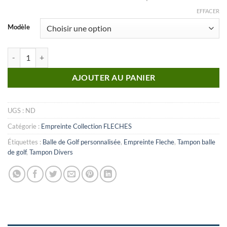
EFFACER
Modèle
quantité de Fleche_n°04 (Empreinte)
AJOUTER AU PANIER
UGS :
ND
Catégorie :
Empreinte Collection FLECHES
Étiquettes :
Balle de Golf personnalisée
,
Empreinte Fleche
,
Tampon balle
de golf
,
Tampon Divers