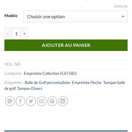
EFFACER
Modèle
quantité de Fleche_n°07 (Empreinte)
AJOUTER AU PANIER
UGS :
ND
Catégorie :
Empreinte Collection FLECHES
Étiquettes :
Balle de Golf personnalisée
,
Empreinte Fleche
,
Tampon balle
de golf
,
Tampon Divers