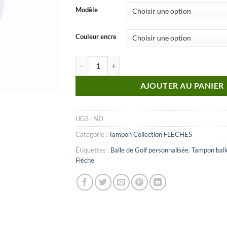
Modèle
Couleur encre
quantité de Fleche_n°10
AJOUTER AU PANIER
UGS :
ND
Catégorie :
Tampon Collection FLECHES
Étiquettes :
Balle de Golf personnalisée
,
Tampon balle
Flèche