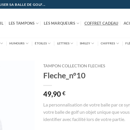
ER SA BALLE DE GOLF...
IL
LES TAMPONS
LES MARQUEURS
COFFRET CADEAU
AC
HUMOURS
ÉTOILES
LETTRES
SMILEY
CHIFFRES
FL
TAMPON COLLECTION FLECHES
Fleche_n°10
49,90
€
La personnalisation de votre balle par ce sy
votre balle de golf un objet unique que vou
identifier avec facilité lors de votre partie.