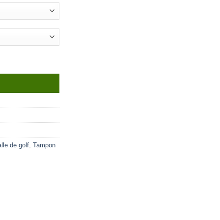
R
le de golf
,
Tampon