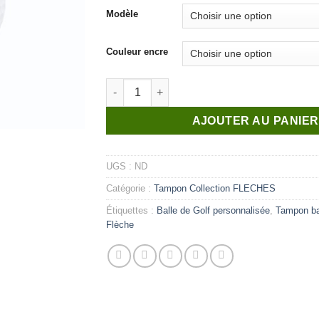
Modèle
Couleur encre
quantité de Fleche_n°15
AJOUTER AU PANIE
UGS :
ND
Catégorie :
Tampon Collection FLECHES
Étiquettes :
Balle de Golf personnalisée
,
Tampon bal
Flèche