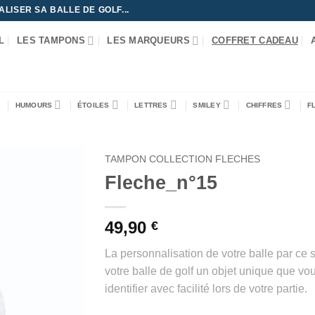
ISER SA BALLE DE GOLF...
L
LES TAMPONS
LES MARQUEURS
COFFRET CADEAU
HUMOURS
ÉTOILES
LETTRES
SMILEY
CHIFFRES
F
TAMPON COLLECTION FLECHES
Fleche_n°15
49,90
€
La personnalisation de votre balle par ce 
votre balle de golf un objet unique que vo
identifier avec facilité lors de votre partie.