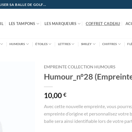
ER SA BALLE DE GOLF...
IL
LES TAMPONS
LES MARQUEURS
COFFRET CADEAU
AC
HUMOURS
ÉTOILES
LETTRES
SMILEY
CHIFFRES
FL
EMPREINTE COLLECTION HUMOURS
Humour_n°28 (Empreinte
10,00
€
Avec cette nouvelle empreinte, vous pourre
empreinte d’origine et personnalisez votre ba
balle sera ainsi identifiable lors de votre part