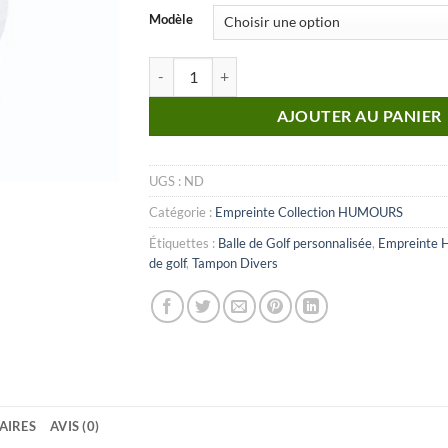
Modèle
quantité de Humour_n°28 (Empreinte)
AJOUTER AU PANIER
UGS :
ND
Catégorie :
Empreinte Collection HUMOURS
Étiquettes :
Balle de Golf personnalisée
,
Empreinte 
de golf
,
Tampon Divers
AIRES
AVIS (0)