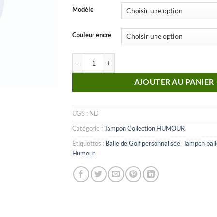
Modèle
Couleur encre
quantité de Humour_n°28
AJOUTER AU PANIER
UGS :
ND
Catégorie :
Tampon Collection HUMOUR
Étiquettes :
Balle de Golf personnalisée
,
Tampon balle
Humour