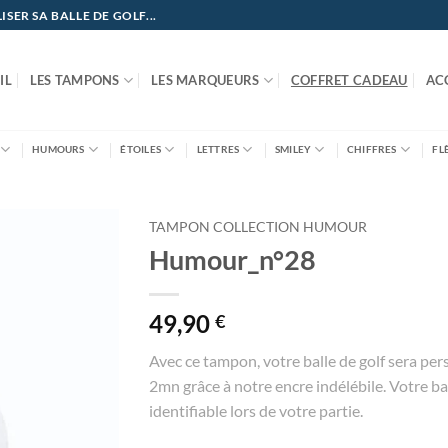
ER SA BALLE DE GOLF...
IL
LES TAMPONS
LES MARQUEURS
COFFRET CADEAU
AC
HUMOURS
ÉTOILES
LETTRES
SMILEY
CHIFFRES
FL
TAMPON COLLECTION HUMOUR
Humour_n°28
49,90
€
Avec ce tampon, votre balle de golf sera per
2mn grâce à notre encre indélébile. Votre bal
identifiable lors de votre partie.