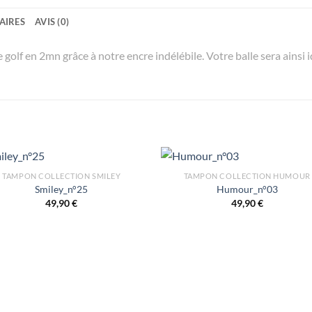
AIRES
AVIS (0)
golf en 2mn grâce à notre encre indélébile. Votre balle sera ainsi id
TAMPON COLLECTION SMILEY
TAMPON COLLECTION HUMOUR
Smiley_n°25
Humour_n°03
49,90
€
49,90
€