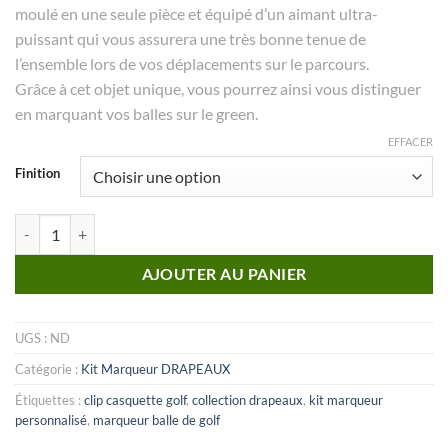
moulé en une seule pièce et équipé d’un aimant ultra-
puissant qui vous assurera une très bonne tenue de
l’ensemble lors de vos déplacements sur le parcours.
Grâce à cet objet unique, vous pourrez ainsi vous distinguer
en marquant vos balles sur le green.
EFFACER
Finition
quantité de KIT marqueur Drapeaux_N°06
AJOUTER AU PANIER
UGS :
ND
Catégorie :
Kit Marqueur DRAPEAUX
Étiquettes :
clip casquette golf
,
collection drapeaux
,
kit marqueur
personnalisé
,
marqueur balle de golf