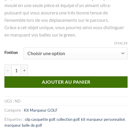
moulé en une seule pièce et équipé d’un aimant ultra-
puissant qui vous assurera une très bonne tenue de
l’ensemble lors de vos déplacements sur le parcours.
Grâce à cet objet unique, vous pourrez ainsi vous distinguer
en marquant vos balles sur le green.
EFFACER
Finition
quantité de KIT marqueur Golf_N°03
AJOUTER AU PANIER
UGS :
ND
Catégorie :
Kit Marqueur GOLF
Étiquettes :
clip casquette golf
,
collection golf
,
kit marqueur personnalisé
,
marqueur balle de golf