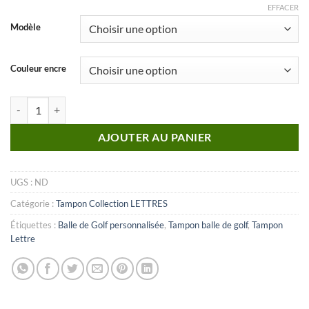
EFFACER
Modèle
Couleur encre
quantité de Lettre_E
AJOUTER AU PANIER
UGS :
ND
Catégorie :
Tampon Collection LETTRES
Étiquettes :
Balle de Golf personnalisée
,
Tampon balle de golf
,
Tampon
Lettre