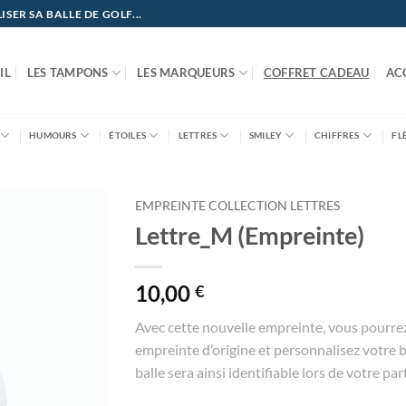
ER SA BALLE DE GOLF...
IL
LES TAMPONS
LES MARQUEURS
COFFRET CADEAU
AC
HUMOURS
ÉTOILES
LETTRES
SMILEY
CHIFFRES
FL
EMPREINTE COLLECTION LETTRES
Lettre_M (Empreinte)
10,00
€
Avec cette nouvelle empreinte, vous pourre
empreinte d’origine et personnalisez votre ba
balle sera ainsi identifiable lors de votre part