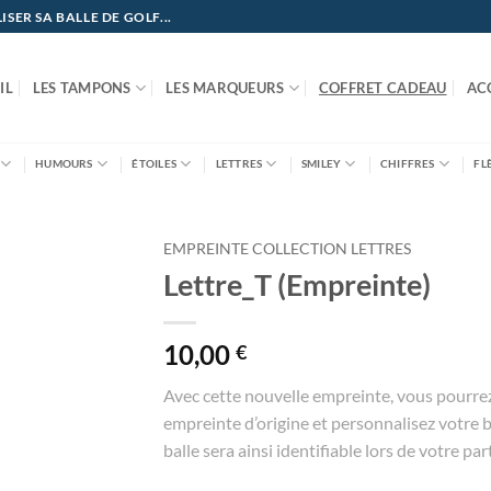
ER SA BALLE DE GOLF...
IL
LES TAMPONS
LES MARQUEURS
COFFRET CADEAU
AC
HUMOURS
ÉTOILES
LETTRES
SMILEY
CHIFFRES
FL
EMPREINTE COLLECTION LETTRES
Lettre_T (Empreinte)
10,00
€
Avec cette nouvelle empreinte, vous pourre
empreinte d’origine et personnalisez votre ba
balle sera ainsi identifiable lors de votre part