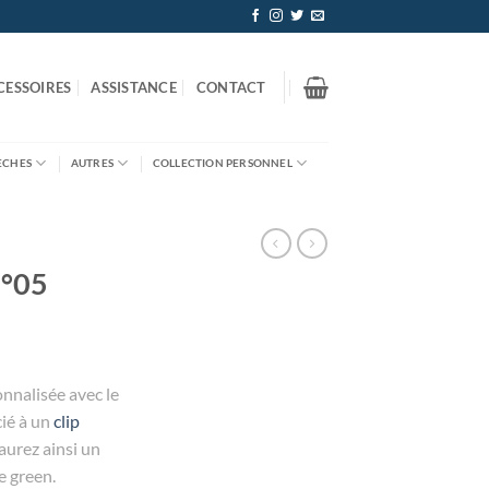
CESSOIRES
ASSISTANCE
CONTACT
ÈCHES
AUTRES
COLLECTION PERSONNEL
°05
onnalisée avec le
cié à un
clip
urez ainsi un
e green.