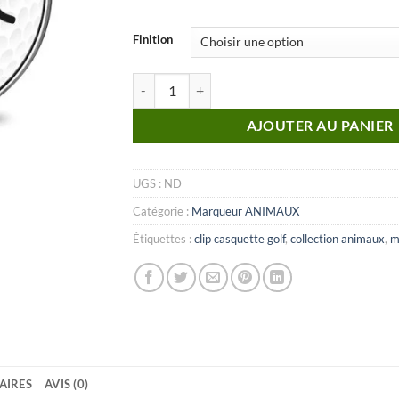
Finition
quantité de MARQUEUR Animaux_N°05
AJOUTER AU PANIER
UGS :
ND
Catégorie :
Marqueur ANIMAUX
Étiquettes :
clip casquette golf
,
collection animaux
,
m
AIRES
AVIS (0)