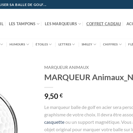
ER SA BALLE DE GOLF...
IL
LES TAMPONS
LES MARQUEURS
COFFRET CADEAU
AC
HUMOURS
ÉTOILES
LETTRES
SMILEY
CHIFFRES
FL
MARQUEUR ANIMAUX
MARQUEUR Animaux_N
9,50
€
Le marqueur balle de golf en acier sera pers
graphisme de votre choix. Il devra être asso
casquette
ou un support magnétique. Vous a
objet original pour marquer votre balle sur l