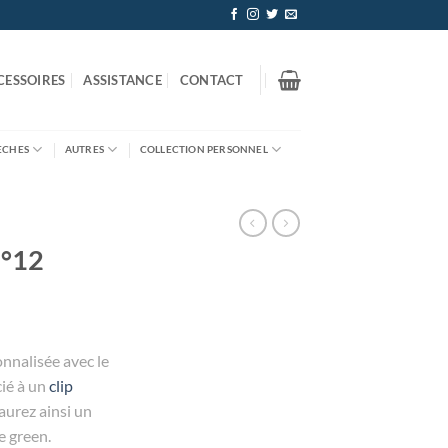
CESSOIRES
ASSISTANCE
CONTACT
ÈCHES
AUTRES
COLLECTION PERSONNEL
°12
onnalisée avec le
cié à un
clip
urez ainsi un
e green.