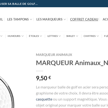
ER SA BALLE DE GOLF...
IL
LES TAMPONS
LES MARQUEURS
COFFRET CADEAU
AC
HUMOURS
ÉTOILES
LETTRES
SMILEY
CHIFFRES
FL
MARQUEUR ANIMAUX
MARQUEUR Animaux_N
9,50
€
Le marqueur balle de golf en acier sera pers
graphisme de votre choix. Il devra être asso
casquette
ou un support magnétique. Vous a
objet original pour marquer votre balle sur l