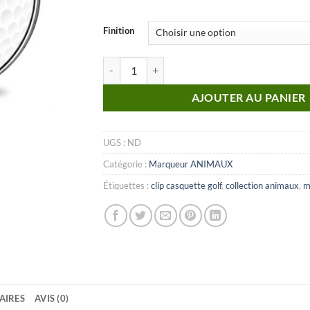
Finition
quantité de MARQUEUR Animaux_N°12
AJOUTER AU PANIER
UGS :
ND
Catégorie :
Marqueur ANIMAUX
Étiquettes :
clip casquette golf
,
collection animaux
,
m
AIRES
AVIS (0)