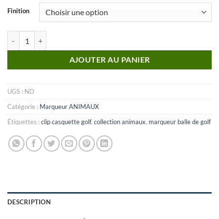
Finition
quantité de MARQUEUR Animaux_N°20
AJOUTER AU PANIER
UGS :
ND
Catégorie :
Marqueur ANIMAUX
Étiquettes :
clip casquette golf
,
collection animaux
,
marqueur balle de golf
DESCRIPTION