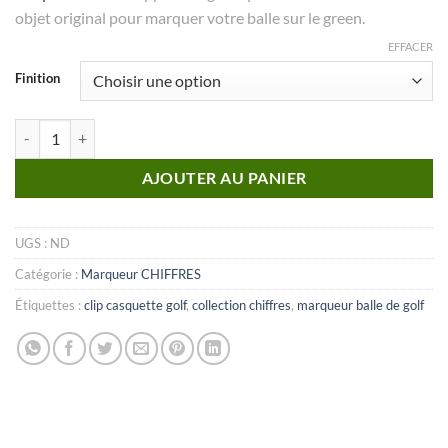
objet original pour marquer votre balle sur le green.
EFFACER
Finition
quantité de MARQUEUR Collection Chiffres_N°02
AJOUTER AU PANIER
UGS :
ND
Catégorie :
Marqueur CHIFFRES
Étiquettes :
clip casquette golf
,
collection chiffres
,
marqueur balle de golf