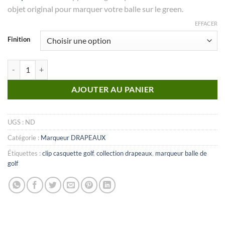
objet original pour marquer votre balle sur le green.
EFFACER
Finition
quantité de MARQUEUR Collection Drapeaux_N°18
AJOUTER AU PANIER
UGS :
ND
Catégorie :
Marqueur DRAPEAUX
Étiquettes :
clip casquette golf
,
collection drapeaux
,
marqueur balle de
golf