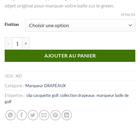
objet original pour marquer votre balle sur le green.
EFFACER
Finition
quantité de MARQUEUR Collection Drapeaux_N°20
AJOUTER AU PANIER
UGS :
ND
Catégorie :
Marqueur DRAPEAUX
Étiquettes :
clip casquette golf
,
collection drapeaux
,
marqueur balle de
golf