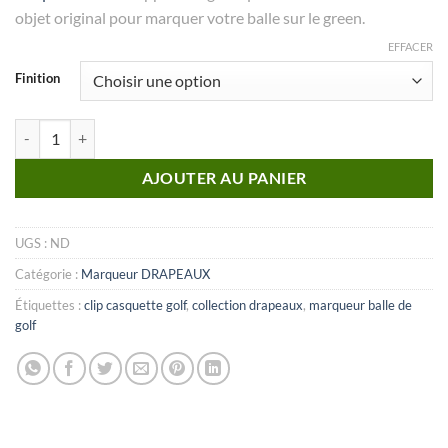
objet original pour marquer votre balle sur le green.
EFFACER
Finition
quantité de MARQUEUR Collection Drapeaux_N°34
AJOUTER AU PANIER
UGS :
ND
Catégorie :
Marqueur DRAPEAUX
Étiquettes :
clip casquette golf
,
collection drapeaux
,
marqueur balle de
golf