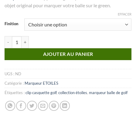
objet original pour marquer votre balle sur le green.
EFFACER
Finition
quantité de MARQUEUR Collection Etoiles_N°01
AJOUTER AU PANIER
UGS :
ND
Catégorie :
Marqueur ETOILES
Étiquettes :
clip casquette golf
,
collection étoiles
,
marqueur balle de golf