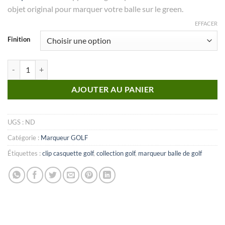
objet original pour marquer votre balle sur le green.
EFFACER
Finition
quantité de MARQUEUR Collection Golf_N°04
AJOUTER AU PANIER
UGS :
ND
Catégorie :
Marqueur GOLF
Étiquettes :
clip casquette golf
,
collection golf
,
marqueur balle de golf