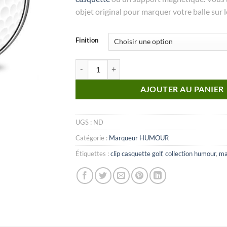
objet original pour marquer votre balle sur l
Finition
quantité de MARQUEUR Collection Humour_N
AJOUTER AU PANIER
UGS :
ND
Catégorie :
Marqueur HUMOUR
Étiquettes :
clip casquette golf
,
collection humour
,
ma