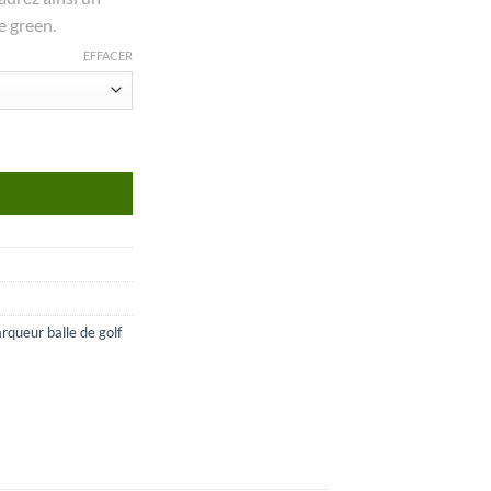
e green.
EFFACER
°01
rqueur balle de golf