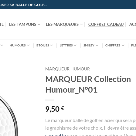
ER SA BALLE DE GOLF...
IL
LES TAMPONS
LES MARQUEURS
COFFRET CADEAU
AC
HUMOURS
ÉTOILES
LETTRES
SMILEY
CHIFFRES
FL
MARQUEUR HUMOUR
MARQUEUR Collection
Humour_N°01
9,50
€
Le marqueur balle de golf en acier qui sera 
le graphisme de votre choix. Il devra être as
casquette
ou un support magnétique. Vous a