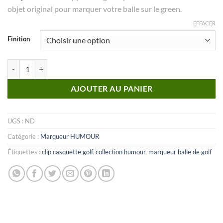
objet original pour marquer votre balle sur le green.
EFFACER
Finition
quantité de MARQUEUR Collection Humour_N°07
AJOUTER AU PANIER
UGS :
ND
Catégorie :
Marqueur HUMOUR
Étiquettes :
clip casquette golf
,
collection humour
,
marqueur balle de golf