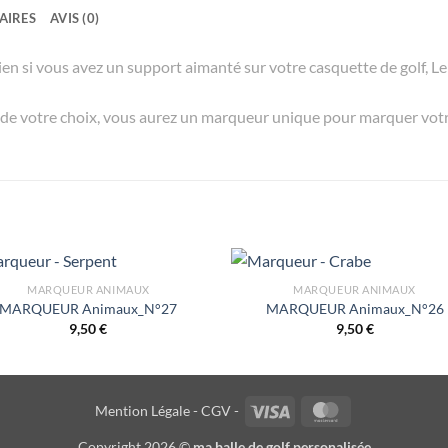
AIRES
AVIS (0)
en si vous avez un support aimanté sur votre casquette de golf, Le 
n de votre choix, vous aurez un marqueur unique pour marquer votre
MARQUEUR ANIMAUX
MARQUEUR ANIMAUX
MARQUEUR Animaux_N°27
MARQUEUR Animaux_N°26
9,50
€
9,50
€
Visa
MasterCard
Mention Légale -
CGV -
Copyright 2026 ©
ma balle de golf personalisée