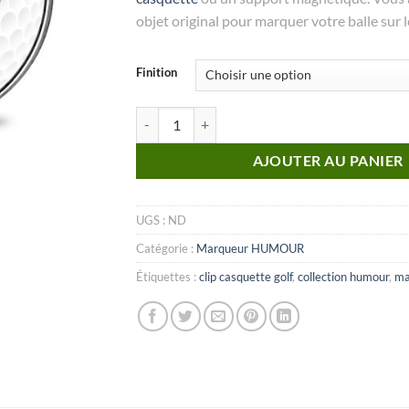
objet original pour marquer votre balle sur l
Finition
quantité de MARQUEUR Collection Humour_N
AJOUTER AU PANIER
UGS :
ND
Catégorie :
Marqueur HUMOUR
Étiquettes :
clip casquette golf
,
collection humour
,
ma