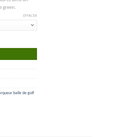
e green.
EFFACER
°19
rqueur balle de golf