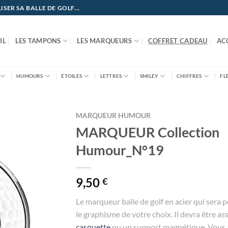
ER SA BALLE DE GOLF...
IL
LES TAMPONS
LES MARQUEURS
COFFRET CADEAU
AC
HUMOURS
ÉTOILES
LETTRES
SMILEY
CHIFFRES
FL
MARQUEUR HUMOUR
MARQUEUR Collection
Humour_N°19
9,50
€
Le marqueur balle de golf en acier qui sera 
le graphisme de votre choix. Il devra être as
casquette
ou un support magnétique. Vous a