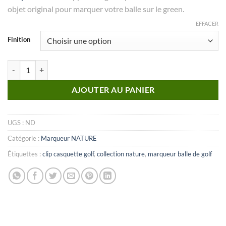
objet original pour marquer votre balle sur le green.
EFFACER
Finition
quantité de MARQUEUR Collection Natures_N°27
AJOUTER AU PANIER
UGS :
ND
Catégorie :
Marqueur NATURE
Étiquettes :
clip casquette golf
,
collection nature
,
marqueur balle de golf