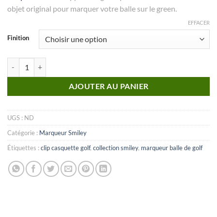
objet original pour marquer votre balle sur le green.
EFFACER
Finition
quantité de MARQUEUR Collection Smiley_N°04
AJOUTER AU PANIER
UGS :
ND
Catégorie :
Marqueur Smiley
Étiquettes :
clip casquette golf
,
collection smiley
,
marqueur balle de golf