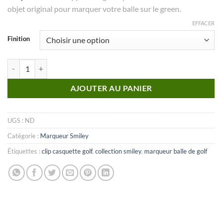
objet original pour marquer votre balle sur le green.
EFFACER
Finition
quantité de MARQUEUR Collection Smiley_N°05
AJOUTER AU PANIER
UGS :
ND
Catégorie :
Marqueur Smiley
Étiquettes :
clip casquette golf
,
collection smiley
,
marqueur balle de golf