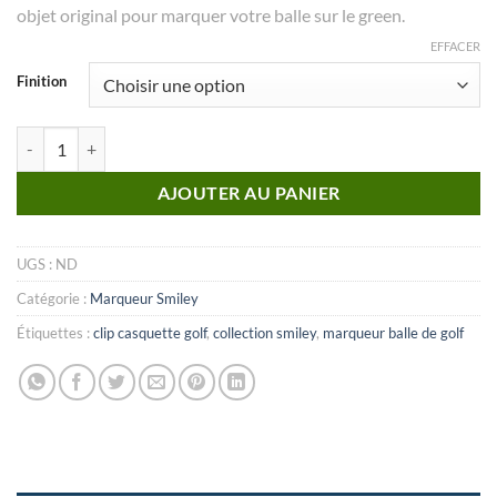
objet original pour marquer votre balle sur le green.
EFFACER
Finition
quantité de MARQUEUR Collection Smiley_N°09
AJOUTER AU PANIER
UGS :
ND
Catégorie :
Marqueur Smiley
Étiquettes :
clip casquette golf
,
collection smiley
,
marqueur balle de golf