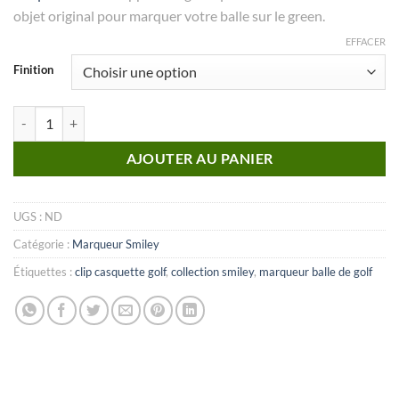
objet original pour marquer votre balle sur le green.
EFFACER
Finition
quantité de MARQUEUR Collection Smiley_N°11
AJOUTER AU PANIER
UGS :
ND
Catégorie :
Marqueur Smiley
Étiquettes :
clip casquette golf
,
collection smiley
,
marqueur balle de golf