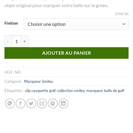
objet original pour marquer votre balle sur le green.
EFFACER
Finition
quantité de MARQUEUR Collection Smiley_N°12
AJOUTER AU PANIER
UGS :
ND
Catégorie :
Marqueur Smiley
Étiquettes :
clip casquette golf
,
collection smiley
,
marqueur balle de golf